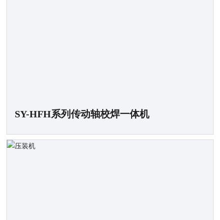
SY-HFH系列传动轴校焊一体机