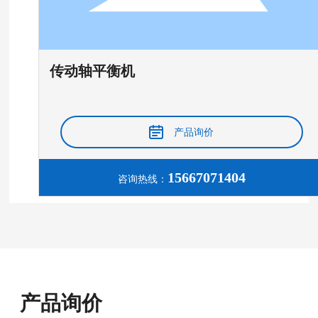
传动轴平衡机
产品询价
15667071404
咨询热线：
产品询价