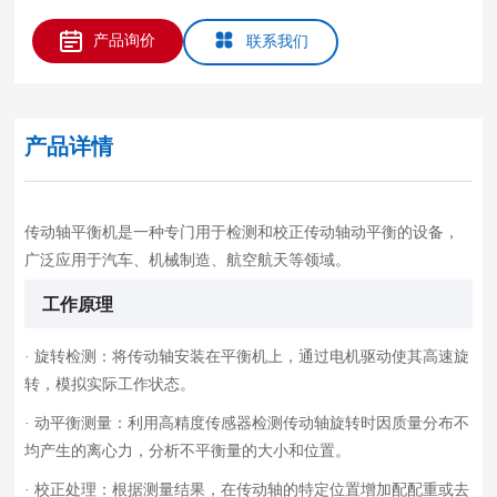
产品询价
联系我们
产品详情
传动轴平衡机是一种专门用于检测和校正传动轴动平衡的设备，
广泛应用于汽车、机械制造、航空航天等领域。
工作原理
· 旋转检测：将传动轴安装在平衡机上，通过电机驱动使其高速旋
转，模拟实际工作状态。
· 动平衡测量：利用高精度传感器检测传动轴旋转时因质量分布不
均产生的离心力，分析不平衡量的大小和位置。
· 校正处理：根据测量结果，在传动轴的特定位置增加配配重或去