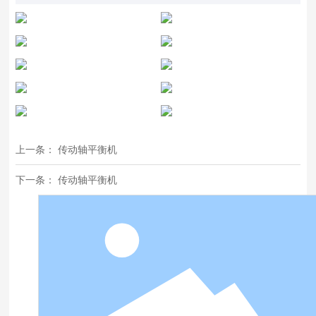
上一条：
传动轴平衡机
下一条：
传动轴平衡机